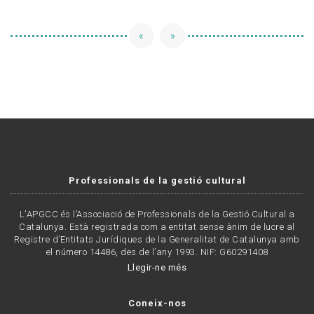
«
»
Professionals de la gestió cultural
L'APGCC és l’Associació de Professionals de la Gestió Cultural a
Catalunya. Està registrada com a entitat sense ànim de lucre al
Registre d’Entitats Jurídiques de la Generalitat de Catalunya amb
el número 14486, des de l’any 1993. NIF: G60291408
Llegir-ne més
Coneix-nos