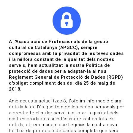
|
|
Agenda
Directori de documents
Actualitza't
A l'Associació de Professionals de la gestió
cultural de Catalunya (APGCC), sempre
Vols estar al dia?
compromesos amb la privacitat de les teves dades
i la millora constant de la qualitat dels nostres
serveis, hem actualitzat la nostra Política de
HOME
/
BLOG
protecció de dades per a adaptar-la al nou
Reglament General de Protecció de Dades (RGPD)
d'obligat compliment des del dia 25 de maig de
2018.
Estigues al dia
Amb aquesta actualització, t'oferim informació clara i
detallada de l'ús que fem de les dades personals per
a prestar-te el millor servei i millorar la qualitat dels
Convocatòries, activitats i notícies del sector de la
nostres productos.si estàs interessat en tots els
cultura.
detalls, et recomanem que llegeixis la nostra nova
Política de protecció de dades completa que serà