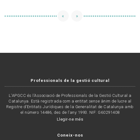
«
»
Professionals de la gestió cultural
L'APGCC és l’Associació de Professionals de la Gestió Cultural a
Catalunya. Està registrada com a entitat sense ànim de lucre al
Registre d’Entitats Jurídiques de la Generalitat de Catalunya amb
el número 14486, des de l’any 1993. NIF: G60291408
Llegir-ne més
Coneix-nos