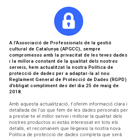
|
|
Agenda
Directori de documents
Actualitza't
A l'Associació de Professionals de la gestió
cultural de Catalunya (APGCC), sempre
Vols estar al dia?
compromesos amb la privacitat de les teves dades
i la millora constant de la qualitat dels nostres
serveis, hem actualitzat la nostra Política de
HOME
/
BLOG
protecció de dades per a adaptar-la al nou
Reglament General de Protecció de Dades (RGPD)
d'obligat compliment des del dia 25 de maig de
2018.
Estigues al dia
Amb aquesta actualització, t'oferim informació clara i
detallada de l'ús que fem de les dades personals per
a prestar-te el millor servei i millorar la qualitat dels
Convocatòries, activitats i notícies del sector de la
nostres productos.si estàs interessat en tots els
cultura.
detalls, et recomanem que llegeixis la nostra nova
Política de protecció de dades completa que serà