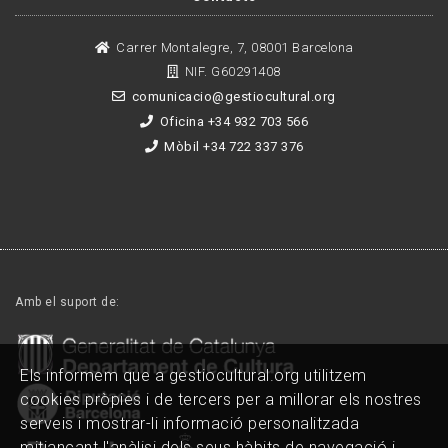
Carrer Montalegre, 7, 08001 Barcelona
NIF. G60291408
comunicacio@gestiocultural.org
Oficina +34 932 703 566
Mòbil +34 722 337 376
Amb el suport de:
Els informem que a gestiocultural.org utilitzem
cookies pròpies i de tercers per a millorar els nostres
serveis i mostrar-li informació personalitzada
mitjançant l'anàlisi dels seus hàbits de navegació i