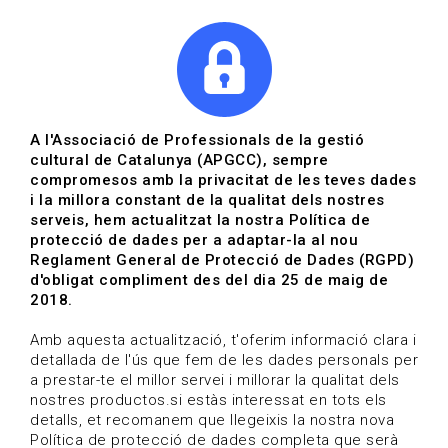
|
|
Agenda
Directori de documents
Actualitza't
A l'Associació de Professionals de la gestió
cultural de Catalunya (APGCC), sempre
Vols estar al dia?
compromesos amb la privacitat de les teves dades
i la millora constant de la qualitat dels nostres
serveis, hem actualitzat la nostra Política de
HOME
/
BLOG
protecció de dades per a adaptar-la al nou
Reglament General de Protecció de Dades (RGPD)
d'obligat compliment des del dia 25 de maig de
2018.
Estigues al dia
Amb aquesta actualització, t'oferim informació clara i
detallada de l'ús que fem de les dades personals per
a prestar-te el millor servei i millorar la qualitat dels
Convocatòries, activitats i notícies del sector de la
nostres productos.si estàs interessat en tots els
cultura.
detalls, et recomanem que llegeixis la nostra nova
Política de protecció de dades completa que serà