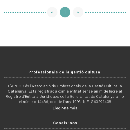
«
1
»
Professionals de la gestió cultural
L'APGCC és l’Associació de Professionals de la Gestió Cultural a
Catalunya. Està registrada com a entitat sense ànim de lucre al
Registre d’Entitats Jurídiques de la Generalitat de Catalunya amb
el número 14486, des de l’any 1993. NIF: G60291408
Llegir-ne més
Coneix-nos