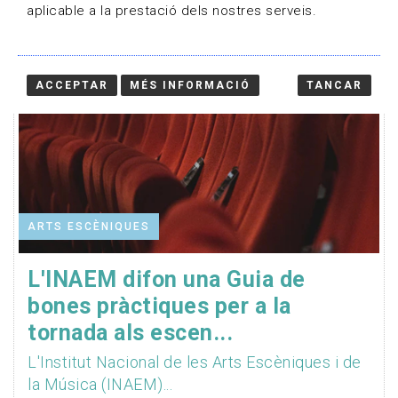
aplicable a la prestació dels nostres serveis.
ACCEPTAR
MÉS INFORMACIÓ
TANCAR
ARTS ESCÈNIQUES
L'INAEM difon una Guia de
bones pràctiques per a la
tornada als escen...
L'Institut Nacional de les Arts Escèniques i de
la Música (INAEM)...