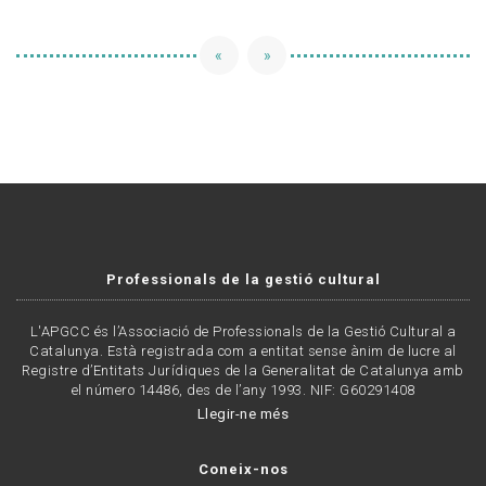
«
»
Professionals de la gestió cultural
L'APGCC és l’Associació de Professionals de la Gestió Cultural a
Catalunya. Està registrada com a entitat sense ànim de lucre al
Registre d’Entitats Jurídiques de la Generalitat de Catalunya amb
el número 14486, des de l’any 1993. NIF: G60291408
Llegir-ne més
Coneix-nos