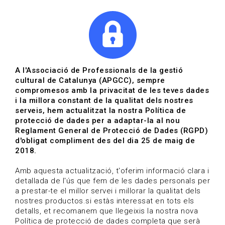
|
|
Agenda
Directori de documents
Actualitza't
A l'Associació de Professionals de la gestió
cultural de Catalunya (APGCC), sempre
Vols estar al dia?
compromesos amb la privacitat de les teves dades
i la millora constant de la qualitat dels nostres
serveis, hem actualitzat la nostra Política de
HOME
/
BLOG
protecció de dades per a adaptar-la al nou
Reglament General de Protecció de Dades (RGPD)
d'obligat compliment des del dia 25 de maig de
2018.
Estigues al dia
Amb aquesta actualització, t'oferim informació clara i
detallada de l'ús que fem de les dades personals per
a prestar-te el millor servei i millorar la qualitat dels
Convocatòries, activitats i notícies del sector de la
nostres productos.si estàs interessat en tots els
cultura.
detalls, et recomanem que llegeixis la nostra nova
Política de protecció de dades completa que serà