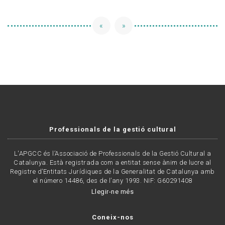
«
»
Professionals de la gestió cultural
L'APGCC és l’Associació de Professionals de la Gestió Cultural a
Catalunya. Està registrada com a entitat sense ànim de lucre al
Registre d’Entitats Jurídiques de la Generalitat de Catalunya amb
el número 14486, des de l’any 1993. NIF: G60291408
Llegir-ne més
Coneix-nos