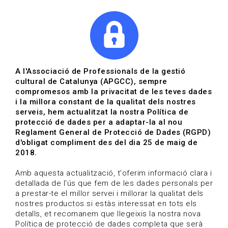
|
|
Agenda
Directori de documents
Actualitza't
A l'Associació de Professionals de la gestió
cultural de Catalunya (APGCC), sempre
Vols estar al dia?
compromesos amb la privacitat de les teves dades
i la millora constant de la qualitat dels nostres
serveis, hem actualitzat la nostra Política de
HOME
/
BLOG
protecció de dades per a adaptar-la al nou
Reglament General de Protecció de Dades (RGPD)
d'obligat compliment des del dia 25 de maig de
2018.
Estigues al dia
Amb aquesta actualització, t'oferim informació clara i
detallada de l'ús que fem de les dades personals per
a prestar-te el millor servei i millorar la qualitat dels
Convocatòries, activitats i notícies del sector de la
nostres productos.si estàs interessat en tots els
cultura.
detalls, et recomanem que llegeixis la nostra nova
Política de protecció de dades completa que serà