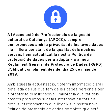
|
|
Agenda
Directori de documents
Actualitza't
A l'Associació de Professionals de la gestió
cultural de Catalunya (APGCC), sempre
Vols estar al dia?
compromesos amb la privacitat de les teves dades
i la millora constant de la qualitat dels nostres
serveis, hem actualitzat la nostra Política de
HOME
/
BLOG
protecció de dades per a adaptar-la al nou
Reglament General de Protecció de Dades (RGPD)
d'obligat compliment des del dia 25 de maig de
2018.
Estigues al dia
Amb aquesta actualització, t'oferim informació clara i
detallada de l'ús que fem de les dades personals per
a prestar-te el millor servei i millorar la qualitat dels
Convocatòries, activitats i notícies del sector de la
nostres productos.si estàs interessat en tots els
cultura.
detalls, et recomanem que llegeixis la nostra nova
Política de protecció de dades completa que serà