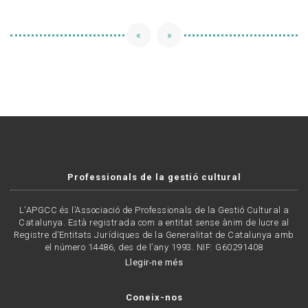
«
»
Professionals de la gestió cultural
L'APGCC és l’Associació de Professionals de la Gestió Cultural a
Catalunya. Està registrada com a entitat sense ànim de lucre al
Registre d’Entitats Jurídiques de la Generalitat de Catalunya amb
el número 14486, des de l’any 1993. NIF: G60291408
Llegir-ne més
Coneix-nos