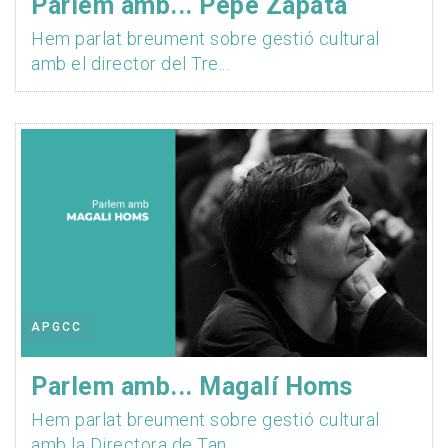
Parlem amb... Pepe Zapata
Hem parlat breument sobre gestió cultural
amb el director del Tre...
APGCC
Parlem amb... Magalí Homs
Hem parlat breument sobre gestió cultural
amb la Directora de Tan...