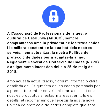
|
|
Agenda
Directori de documents
Actualitza't
A l'Associació de Professionals de la gestió
cultural de Catalunya (APGCC), sempre
Vols estar al dia?
compromesos amb la privacitat de les teves dades
i la millora constant de la qualitat dels nostres
serveis, hem actualitzat la nostra Política de
HOME
/
BLOG
protecció de dades per a adaptar-la al nou
Reglament General de Protecció de Dades (RGPD)
d'obligat compliment des del dia 25 de maig de
2018.
Estigues al dia
Amb aquesta actualització, t'oferim informació clara i
detallada de l'ús que fem de les dades personals per
a prestar-te el millor servei i millorar la qualitat dels
Convocatòries, activitats i notícies del sector de la
nostres productos.si estàs interessat en tots els
cultura.
detalls, et recomanem que llegeixis la nostra nova
Política de protecció de dades completa que serà