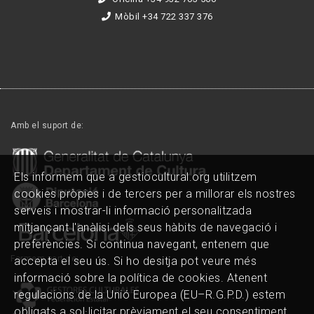
Mòbil +34 722 337 376
Amb el suport de:
Els informem que a gestiocultural.org utilitzem
cookies pròpies i de tercers per a millorar els nostres
serveis i mostrar-li informació personalitzada
mitjançant l'anàlisi dels seus hàbits de navegació i
preferències. Si continua navegant, entenem que
Formem part de:
accepta el seu ús. Si ho desitja pot veure més
informació sobre la política de cookies. Atenent
regulacions de la Unió Europea (EU–R.G.P.D.) estem
obligats a sol·licitar prèviament el seu consentiment