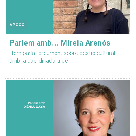
APGCC
Parlem amb... Mireia Arenós
Hem parlat breument sobre gestió cultural
amb la coordinadora de ...