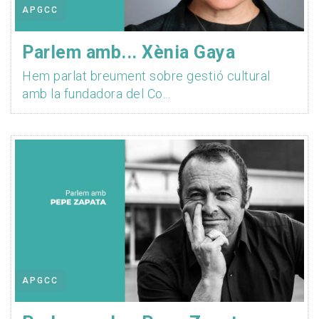
APGCC
Parlem amb... Xènia Gaya
Hem parlat breument sobre gestió cultural
amb la fundadora del Co...
APGCC