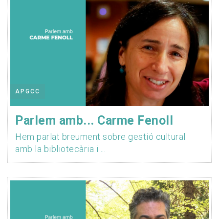
APGCC
Parlem amb... Carme Fenoll
Hem parlat breument sobre gestió cultural
amb la bibliotecària i ...