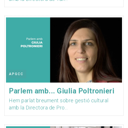
APGCC
Parlem amb... Giulia Poltronieri
Hem parlat breument sobre gestió cultural
amb la Directora de Pro...