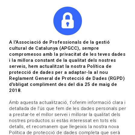
|
|
Agenda
Directori de documents
Actualitza't
A l'Associació de Professionals de la gestió
cultural de Catalunya (APGCC), sempre
Vols estar al dia?
compromesos amb la privacitat de les teves dades
i la millora constant de la qualitat dels nostres
serveis, hem actualitzat la nostra Política de
HOME
/
BLOG
protecció de dades per a adaptar-la al nou
Reglament General de Protecció de Dades (RGPD)
d'obligat compliment des del dia 25 de maig de
2018.
Estigues al dia
Amb aquesta actualització, t'oferim informació clara i
detallada de l'ús que fem de les dades personals per
a prestar-te el millor servei i millorar la qualitat dels
Convocatòries, activitats i notícies del sector de la
nostres productos.si estàs interessat en tots els
cultura.
detalls, et recomanem que llegeixis la nostra nova
Política de protecció de dades completa que serà