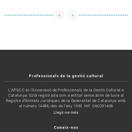
«
»
Professionals de la gestió cultural
L'APGCC és l’Associació de Professionals de la Gestió Cultural a
Catalunya. Està registrada com a entitat sense ànim de lucre al
Registre d’Entitats Jurídiques de la Generalitat de Catalunya amb
el número 14486, des de l’any 1993. NIF: G60291408
Llegir-ne més
Coneix-nos